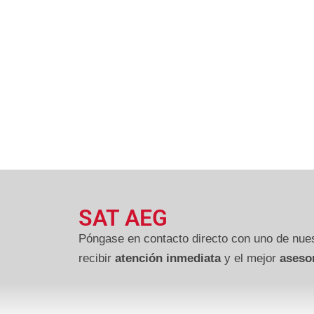
SAT AEG
Póngase en contacto directo con uno de nues
recibir
atención inmediata
y el mejor
aseso