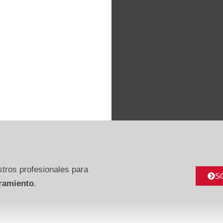
tros profesionales para
S
ramiento
.