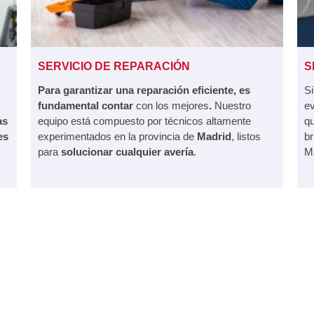
SERVICIO DE REPARACIÓN
S
Para garantizar una reparación eficiente, es
Si
fundamental contar
con los mejores
.
Nuestro
ev
as
equipo está compuesto por técnicos altamente
qu
es
experimentados en la provincia de
Madrid
, listos
br
para
solucionar cualquier avería
.
M