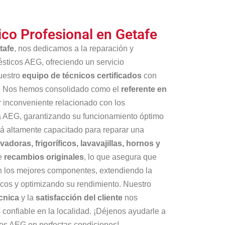
ico Profesional en Getafe
tafe
, nos dedicamos a la reparación y
sticos AEG, ofreciendo un servicio
uestro
equipo de técnicos certificados
con
or. Nos hemos consolidado como el
referente en
r inconveniente relacionado con los
a AEG, garantizando su funcionamiento óptimo
stá altamente capacitado para reparar una
avadoras, frigoríficos, lavavajillas, hornos y
re
recambios originales
, lo que asegura que
on los mejores componentes, extendiendo la
ticos y optimizando su rendimiento. Nuestro
cnica
y la
satisfacción del cliente
nos
confiable en la localidad. ¡Déjenos ayudarle a
os AEG en perfectas condiciones!