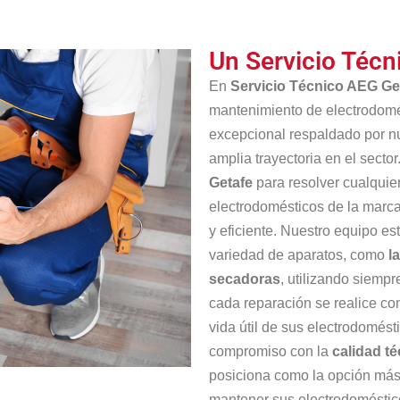
Un Servicio Técn
En
Servicio Técnico AEG Ge
mantenimiento de electrodomé
excepcional respaldado por n
amplia trayectoria en el sect
Getafe
para resolver cualquie
electrodomésticos de la marc
y eficiente. Nuestro equipo e
variedad de aparatos, como
l
secadoras
, utilizando siemp
cada reparación se realice c
vida útil de sus electrodomés
compromiso con la
calidad té
posiciona como la opción más 
mantener sus electrodoméstic