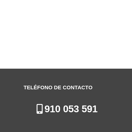
SERVICIO TÉCNICO MUNDOCLIMA
GETAFE
Especialistas en la Reparación de Aires Acondicionados en Getafe
TELÉFONO DE CONTACTO
910 053 591