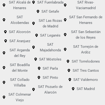
SAT Alcalá de
SAT Fuenlabrada
SAT Rivas-
Henares
Vaciamadrid
SAT Getafe
SAT
SAT San Fernando de
SAT Las Rozas
Alcobendas
Henares
de Madrid
SAT Alcorcón
SAT San Sebastián
SAT Leganés
de los Reyes
SAT Aranjuez
SAT
SAT Torrejón de
SAT Arganda
Majadahonda
Ardóz
del Rey
SAT Móstoles
SAT Torrelodones
SAT Boadilla
SAT Parla
del Monte
SAT Tres Cantos
SAT Pinto
SAT Collado
SAT Valdemoro
Villalba
SAT Pozuelo de
SAT Madrid
Alarcón
SAT Colmenar
Viejo