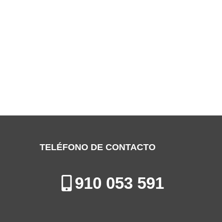
SERVICIO TÉCNICO CLIMATRONIC
GETAFE
Especialistas en la Reparación de Aires Acondicionados en Getafe
TELÉFONO DE CONTACTO
910 053 591