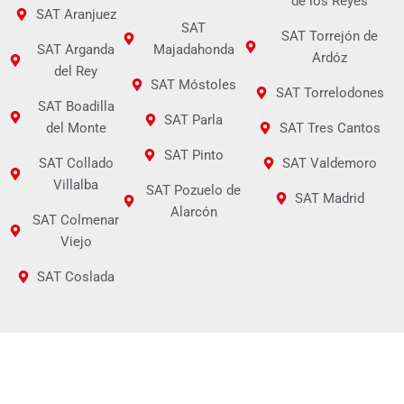
de los Reyes
SAT Aranjuez
SAT
SAT Torrejón de
SAT Arganda
Majadahonda
Ardóz
del Rey
SAT Móstoles
SAT Torrelodones
SAT Boadilla
SAT Parla
del Monte
SAT Tres Cantos
SAT Pinto
SAT Collado
SAT Valdemoro
Villalba
SAT Pozuelo de
SAT Madrid
Alarcón
SAT Colmenar
Viejo
SAT Coslada