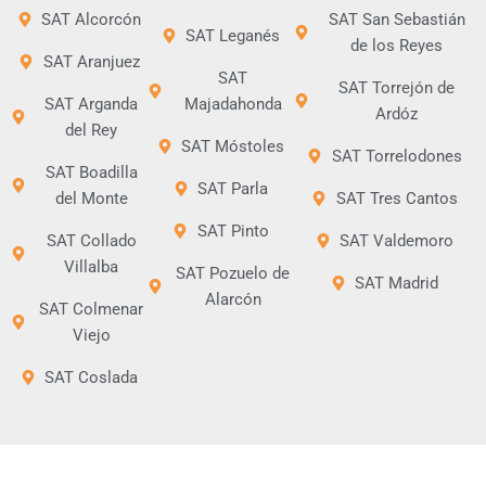
SAT Alcorcón
SAT San Sebastián
SAT Leganés
de los Reyes
SAT Aranjuez
SAT
SAT Torrejón de
SAT Arganda
Majadahonda
Ardóz
del Rey
SAT Móstoles
SAT Torrelodones
SAT Boadilla
SAT Parla
del Monte
SAT Tres Cantos
SAT Pinto
SAT Collado
SAT Valdemoro
Villalba
SAT Pozuelo de
SAT Madrid
Alarcón
SAT Colmenar
Viejo
SAT Coslada