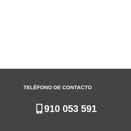
SERVICIO TÉCNICO DOMUSA GETAFE
Especialistas en la Reparación, Mantenimiento e Instalación de
Calderas en Getafe
TELÉFONO DE CONTACTO
910 053 591