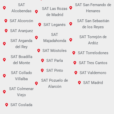
SAT
SAT San Fernando de
SAT Las Rozas
Alcobendas
Henares
de Madrid
SAT Alcorcón
SAT San Sebastián
SAT Leganés
de los Reyes
SAT Aranjuez
SAT
SAT Torrejón de
SAT Arganda
Majadahonda
Ardóz
del Rey
SAT Móstoles
SAT Torrelodones
SAT Boadilla
SAT Parla
del Monte
SAT Tres Cantos
SAT Pinto
SAT Collado
SAT Valdemoro
Villalba
SAT Pozuelo de
SAT Madrid
Alarcón
SAT Colmenar
Viejo
SAT Coslada