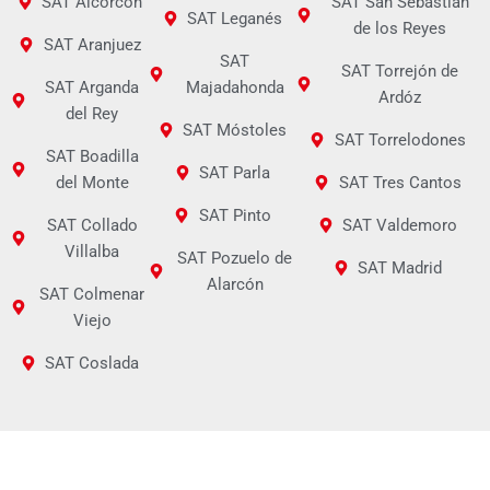
SAT Alcorcón
SAT San Sebastián
SAT Leganés
de los Reyes
SAT Aranjuez
SAT
SAT Torrejón de
SAT Arganda
Majadahonda
Ardóz
del Rey
SAT Móstoles
SAT Torrelodones
SAT Boadilla
SAT Parla
del Monte
SAT Tres Cantos
SAT Pinto
SAT Collado
SAT Valdemoro
Villalba
SAT Pozuelo de
SAT Madrid
Alarcón
SAT Colmenar
Viejo
SAT Coslada