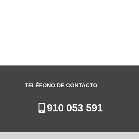
SERVICIO TÉCNICO MITSUBISHI GETAFE
Especialistas en la Reparación de Aires Acondicionados en Getafe
TELÉFONO DE CONTACTO
910 053 591