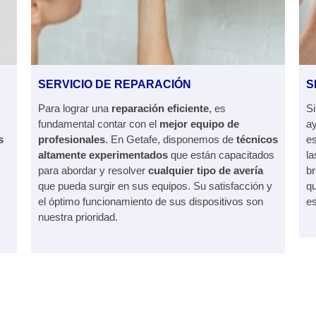
SERVICIO DE REPARACIÓN
S
Para lograr una
reparación eficiente
, es
S
fundamental contar con el
mejor equipo de
a
s
profesionales
. En Getafe, disponemos de
técnicos
es
altamente experimentados
que están capacitados
l
para abordar y resolver
cualquier tipo de avería
b
que pueda surgir en sus equipos. Su satisfacción y
qu
el óptimo funcionamiento de sus dispositivos son
es
nuestra prioridad.