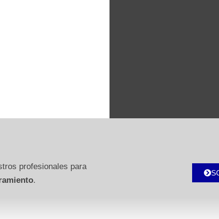
tros profesionales para
S
ramiento
.